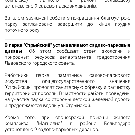
встановлено 9 садово-паркових диванів.
Загалом зазначені роботи з покращання благоустрою
парку заплановано завершити до кінця грудня
поточного року.
В парке "Стрыйский" устанавливают садово-парковые
диваны
. Об этом сообщает отдел экологии и
природных ресурсов департамента градостроения
Львовского городского совета.
Работники парка памятника садово-паркового
искусства общегосударственного значения
"Стрыйский" проводят санитарную обрезку и расчистку
территории от поросли. В частности работы проведены
на участке парка со стороны детской железной дороги
и продолжаются вдоль ул. Стрыйской.
Кроме того, при спонсорской помощи жилого
комплекса "Магнолия" в районе Бельведера
установлено 9 садово-парковых диванов.