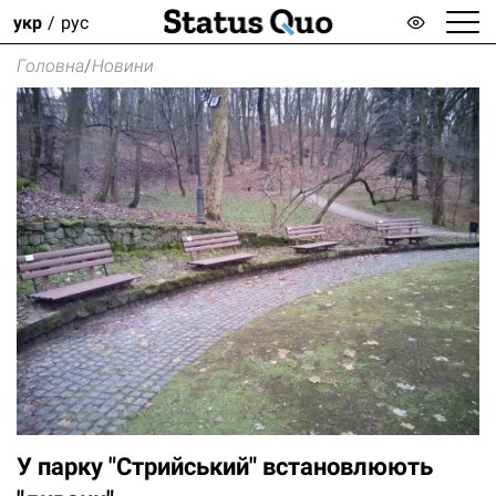
укр
рус
Головна
/
Новини
У парку "Стрийський" встановлюють