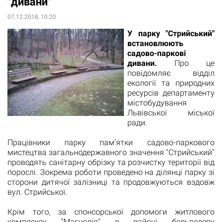
"дивани"
07.12.2018, 10:20
У парку "Стрийський"
встановлюють
садово-паркові
дивани.
Про це
повідомляє відділ
екології та природних
ресурсів департаменту
містобудування
Львівської міської
ради.
Працівники парку пам’ятки садово-паркового
мистецтва загальнодержавного значення "Стрийський"
проводять санітарну обрізку та розчистку території від
порослі. Зокрема роботи проведено на ділянці парку зі
сторони дитячої залізниці та продовжуються вздовж
вул. Стрийської.
Крім того, за спонсорської допомоги житлового
комплексу "Магнолія" в районі бельведеру