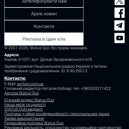
Зателефонувати нам
Архів новин
Контакти
Реклама в один клік
© 2001-2026, Status Quo. Всі права захищені.
Адреса:
Харків, 61057, вул. Донця-Захаржевського 6/8
Зареєстроване Національною радою України з питань
телебачення і радіомовлення.
ID: R 40-06013.
Контакти:
E-Mail:
sq@sq.com.ua
Головний редактор Наталія Кобзар,
тел. +380503271422
Автори Status Quo
Етичний кодекс Status Quo
Наша місія та цінності
STATUS QUO медіакіт
Політика у сфері конфіденційності і персональних даних
Умови використання
Редакційна політика Status Quo
Рекламна діяльність, спонсорство та комерційне партнерство