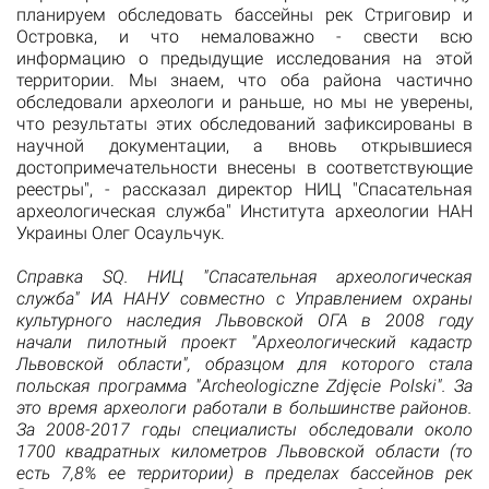
планируем обследовать бассейны рек Стриговир и
Островка, и что немаловажно - свести всю
информацию о предыдущие исследования на этой
территории. Мы знаем, что оба района частично
обследовали археологи и раньше, но мы не уверены,
что результаты этих обследований зафиксированы в
научной документации, а вновь открывшиеся
достопримечательности внесены в соответствующие
реестры", - рассказал директор НИЦ "Спасательная
археологическая служба" Института археологии НАН
Украины Олег Осаульчук.
Справка SQ. НИЦ "Спасательная археологическая
служба" ИА НАНУ совместно с Управлением охраны
культурного наследия Львовской ОГА в 2008 году
начали пилотный проект "Археологический кадастр
Львовской области", образцом для которого стала
польская программа "Archeologiczne Zdjęcie Polski". За
это время археологи работали в большинстве районов.
За 2008-2017 годы специалисты обследовали около
1700 квадратных километров Львовской области (то
есть 7,8% ее территории) в пределах бассейнов рек