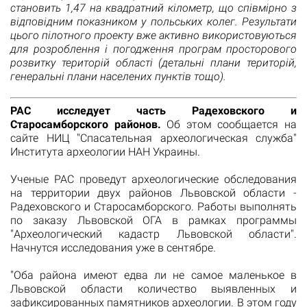
становить 1,47 на квадратний кілометр, що співмірно з
відповідним показником у польських колег. Результати
цього пілотного проекту вже активно використовуються
для розроблення і погодження програм просторового
розвитку територій області (детальні плани територій,
генеральні плани населених пунктів тощо).
РАС исследует часть Радеховского и
Старосамборского районов.
Об этом сообщается на
сайте
НИЦ "Спасательная археологическая служба"
Института археологии НАН Украины.
Ученые РАС проведут археологические обследования
на территории двух районов Львовской области -
Радеховского и Старосамборского. Работы выполнять
по заказу Львовской ОГА в рамках программы
"Археологический кадастр Львовской области".
Начнутся исследования уже в сентябре.
"Оба района имеют едва ли не самое маленькое в
Львовской области количество выявленных и
зафиксированных памятников археологии. В этом году