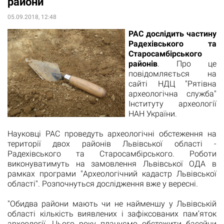
райони
05.09.2018, 12:48
РАС дослідить частину
Радехівського та
Старосамбірського
районів
. Про це
повідомляється на
сайті
НДЦ "Рятівна
археологічна служба"
Інституту археології
НАН України.
Науковці РАС проведуть археологічні обстеження на
території двох районів Львівської області -
Радехівського та Старосамбірського. Роботи
виконуватимуть на замовлення Львівської ОДА в
рамках програми "Археологічний кадастр Львівської
області". Розпочнуться дослідження вже у вересні.
"Обидва райони мають чи не найменшу у Львівській
області кількість виявлених і зафіксованих пам’яток
археології. Цього року плануємо обстежити басейни