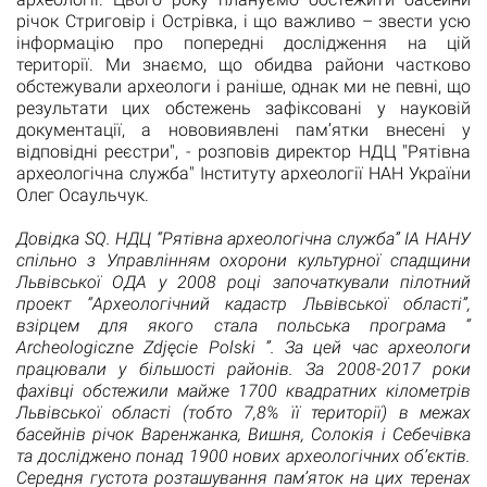
річок Стриговір і Острівка, і що важливо – звести усю
інформацію про попередні дослідження на цій
території. Ми знаємо, що обидва райони частково
обстежували археологи і раніше, однак ми не певні, що
результати цих обстежень зафіксовані у науковій
документації, а нововиявлені пам’ятки внесені у
відповідні реєстри", - розповів директор НДЦ "Рятівна
археологічна служба" Інституту археології НАН України
Олег Осаульчук.
Довідка SQ. НДЦ “Рятівна археологічна служба” ІА НАНУ
спільно з Управлінням охорони культурної спадщини
Львівської ОДА у 2008 році започаткували пілотний
проект “Археологічний кадастр Львівської області”,
взірцем для якого стала польська програма “
Archeologiczne Zdjęcie Polski ”. За цей час археологи
працювали у більшості районів. За 2008-2017 роки
фахівці обстежили майже 1700 квадратних кілометрів
Львівської області (тобто 7,8% її території) в межах
басейнів річок Варенжанка, Вишня, Солокія і Себечівка
та досліджено понад 1900 нових археологічних об’єктів.
Середня густота розташування пам’яток на цих теренах