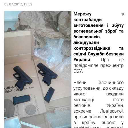
05.07.2017, 13:53
Мережу з
контрабанди
виготовлення і збуту
вогнепальної зброї та
боєприпасів
ліквідували
контррозвідники та
слідчі Служби безпеки
України
. Про це
повідомляє прес-центр
СБУ.
Члени злочинного
угруповання, до складу
якого входили
мешканці п’яти
регіонів України,
зокрема Львівської,
протиправно завозили
в країну зброю у