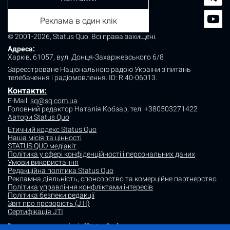
Реклама в один клік
© 2001-2026, Status Quo. Всі права захищені.
Адреса:
Харків, 61057, вул. Донця-Захаржевського 6/8
Зареєстроване Національною радою України з питань
телебачення і радіомовлення.
ID: R 40-06013.
Контакти:
E-Mail:
sq@sq.com.ua
Головний редактор Наталія Кобзар,
тел. +380503271422
Автори Status Quo
Етичний кодекс Status Quo
Наша місія та цінності
STATUS QUO медіакіт
Політика у сфері конфіденційності і персональних даних
Умови використання
Редакційна політика Status Quo
Рекламна діяльність, спонсорство та комерційне партнерство
Політика управління конфліктами інтересів
Політика безпеки редакції
Звіт про прозорість (JTI)
Сертифікація JTI
Використання матеріалів "Status Quo" дозволяється за умови