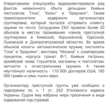
Оперативники спецслужбы задокументировали ряд
фактов незаконного сбыта дельцами боевых
пистолетов "Глок", "Кольт" и "Браунинг". Также
правоохранители задержали организатора
группировки, который пытался отправить клиенту
оружие по почте. Сотрудники СБУ провели более 20
обысков в местах проживания членов преступной
группировки в Киевской, Харьковской, Одесской,
Львовской и Днепропетровской областях. Во время
обысков изъяты автоматическое оружие, пистолеты
"Глок" и "Браунинг", винтовку "Мосина" с снайперским
прицелом, корпуса гранат Ф-1, боевые патроны,
армейские ножи, глушители, магазины к пистолетам,
запчасти к огнестрельному оружию. А также
неучтенную наличность - 110 000 долларов США, 180
000 гривен и семь тысяч евро.
Организатору преступной группы уже сообщено о
подозрении по ч. 1 ст. 263 Уголовного кодекса
Украины. Судом ему избрана мера пресечения в виде
содержания под стражей.