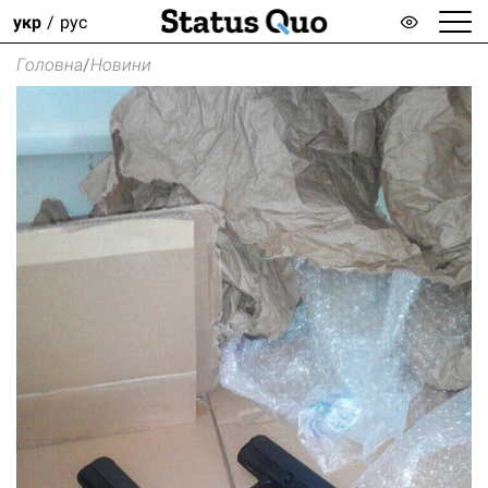
укр
рус
Головна
/
Новини