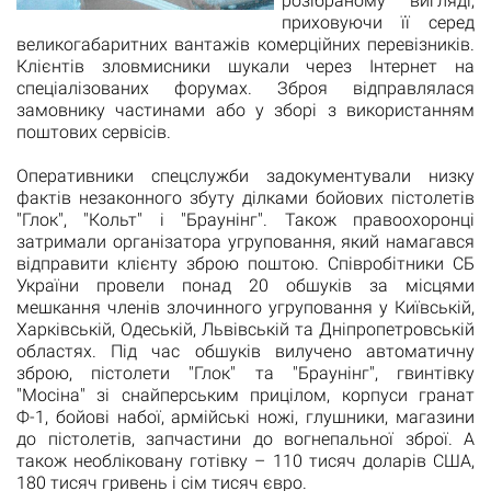
розібраному вигляді,
приховуючи її серед
великогабаритних вантажів комерційних перевізників.
Клієнтів зловмисники шукали через Інтернет на
спеціалізованих форумах. Зброя відправлялася
замовнику частинами або у зборі з використанням
поштових сервісів.
Оперативники спецслужби задокументували низку
фактів незаконного збуту ділками бойових пістолетів
"Глок", "Кольт" і "Браунінг". Також правоохоронці
затримали організатора угруповання, який намагався
відправити клієнту зброю поштою. Співробітники СБ
України провели понад 20 обшуків за місцями
мешкання членів злочинного угруповання у Київській,
Харківській, Одеській, Львівській та Дніпропетровській
областях. Під час обшуків вилучено автоматичну
зброю, пістолети "Глок" та "Браунінг", гвинтівку
"Мосіна" зі снайперським прицілом, корпуси гранат
Ф-1, бойові набої, армійські ножі, глушники, магазини
до пістолетів, запчастини до вогнепальної зброї. А
також необліковану готівку – 110 тисяч доларів США,
180 тисяч гривень і сім тисяч євро.