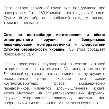
Організатору злочинної групи вже повідомлено про
підозру за ч. 1 ст. 263 Кримінального кодексу України.
Судом йому обрано запобіжний захід у вигляді
тримання під вартою.
Сеть по контрабанде изготовления и сбыта
огнестрельного оружия и боеприпасов
ликвидировали контрразведчики и следователи
Службы безопасности Украины
. Об этом сообщает
пресс-центр СБУ.
Члены преступной группировки, в состав которой
входили жители пяти регионов Украины, в частности
Львовской, противоправно завозили в страну оружие в
разобранном виде, скрывая его среди
крупногабаритных грузов коммерческих
перевозчиков. Клиентов злоумышленники искали
через Интернет на специализированных форумах.
Оружие отправлялась заказчику частями или
собранными с использованием почтовых сервисов.