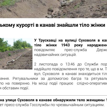
ькому курорті в канаві знайшли тіло жінки
У Трускавці на вулиці Суховоля в ка
тіло жінки 1943 року народжен
повідомляє прес-служба Дер
надзвичайних ситуацій.
2 листопада о 13:46 до Служби пор
надійшло повідомлення про те, що в м. 
вул. Суховоля в канаві знаходиться тіл
ження. Рятувальники за допомогою багра та рятуваль
іло на поверхню. На місці події працює слідчо-оператив
 обставин події.
 на улице Суховоля в канаве обнаружили тело женщины 1
ет пресс-служба Госслужбы по чрезвычайным ситуациям.