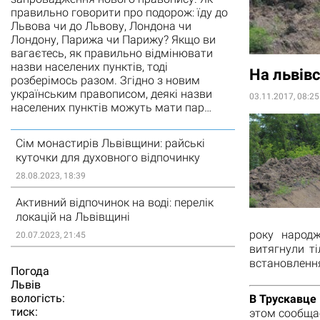
правильно говорити про подорож: їду до
Львова чи до Львову, Лондона чи
Лондону, Парижа чи Парижу? Якщо ви
вагаєтесь, як правильно відмінювати
назви населених пунктів, тоді
На львівс
розберімось разом. Згідно з новим
українським правописом, деякі назви
03.11.2017, 08:25
населених пунктів можуть мати пар…
Сім монастирів Львівщини: райські
куточки для духовного відпочинку
28.08.2023, 18:39
Активний відпочинок на воді: перелік
локацій на Львівщині
року народ
20.07.2023, 21:45
витягнули т
встановлення
Погода
Львiв
вологість:
В Трускавце
тиск:
этом сообща