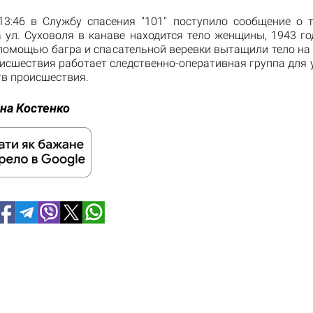
13:46 в Службу спасения "101" поступило сообщение о то
а ул. Суховоля в канаве находится тело женщины, 1943 го
 помощью багра и спасательной веревки вытащили тело на 
оисшествия работает следственно-оперативная группа для 
тв происшествия.
на Костенко