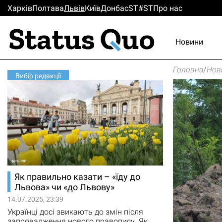
Харків
Полтава
Львiв
Киïв
Донбас
ST#ST
Про нас
Новини
Головна
/
Нов
Вибір редакції
Як правильно казати – «їду до
Львова» чи «до Львову»
14.07.2025, 23:39
Українці досі звикають до змін після
запровадження нового правопису. Як