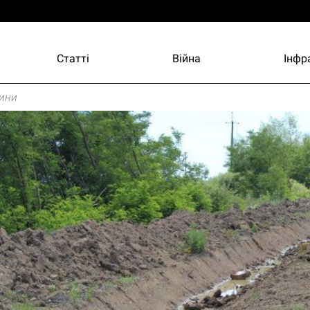
Статті
Війна
Інфр
ини