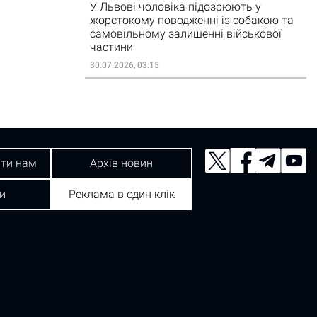
У Львові чоловіка підозрюють у
жорстокому поводженні із собакою та
самовільному залишенні військової
частини
30.07.2026, 03:15
ти нам
Архів новин
и
Реклама в один клік