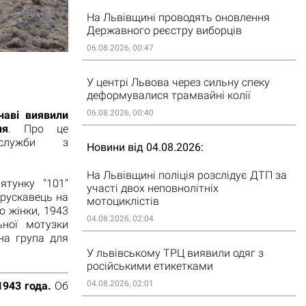
На Львівщині проводять оновлення
Державного реєстру виборців
06.08.2026, 00:47
У центрі Львова через сильну спеку
деформувалися трамвайні колії
06.08.2026, 00:40
наві виявили
ня
. Про це
жслужби з
Новини від 04.08.2026
На Львівщині поліція розслідує ДТП за
ятунку "101"
участі двох неповнолітніх
Трускавець на
мотоциклістів
о жінки, 1943
04.08.2026, 02:04
ної мотузки
на група для
У львівському ТРЦ виявили одяг з
російськими етикетками
04.08.2026, 02:01
943 года.
Об