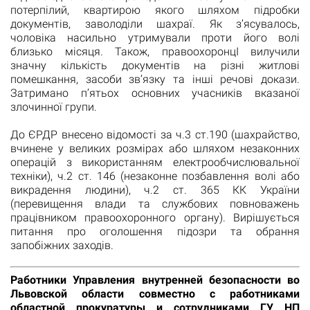
потерпілий, квартирою якого шляхом підробки
документів, заволоділи шахраї. Як з’ясувалось,
чоловіка насильно утримували проти його волі
близько місяця. Також, правоохоронцІ вилучили
значну кількість документів на різні житлові
помешкання, засоби зв’язку та інші речові докази.
Затримано п’ятьох основних учасників вказаної
злочинної групи.
До ЄРДР внесено відомості за ч.3 ст.190 (шахрайство,
вчинене у великих розмірах або шляхом незаконних
операцій з використанням електрообчислювальної
техніки), ч.2 ст. 146 (незаконне позбавлення волі або
викрадення людини), ч.2 ст. 365 КК України
(перевищення влади та службових повноважень
працівником правоохоронного органу). Вирішується
питання про оголошення підозри та обрання
запобіжних заходів.
Работники Управления внутренней безопасности во
Львовской области совместно с работниками
областной прокуратуры и сотрудниками ГУ НП