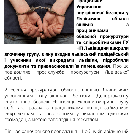
Працівники
Управління
внутрішньої безпеки у
Львівській області
спільно з
працівниками
обласної прокуратури
та співробітниками ГУ
НП Львівщини викрили
злочинну групу, в яку входив львівський поліцейський
і учасники якої викрадали львів'ян, підробляли
документи та привласнювали їх помешкання
. Про це
повідомляє прес-служба прокуратури Львівської
області.
2 серпня прокуратура області, спільно Львівським
управлінням внутрішньої безпеки Департаменту
внутрішньої безпеки Нацполіції України викрила групу
осіб, яка разом з працівниками поліції займались
викраденням та незаконним утриманням одиноких
громадян, з метою заволодіння їх житлом.
Під час одночасного проведення 11 обшуків звільнений