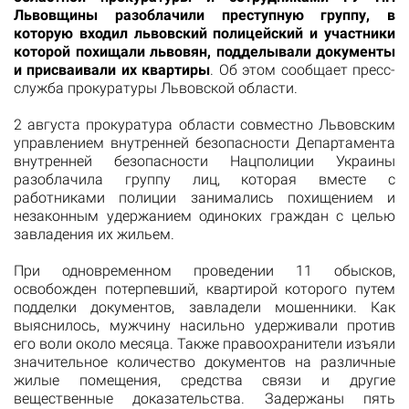
Львовщины разоблачили преступную группу, в
которую входил львовский полицейский и участники
которой похищали львовян, подделывали документы
и присваивали их квартиры
. Об этом сообщает пресс-
служба прокуратуры Львовской области.
2 августа прокуратура области совместно Львовским
управлением внутренней безопасности Департамента
внутренней безопасности Нацполиции Украины
разоблачила группу лиц, которая вместе с
работниками полиции занимались похищением и
незаконным удержанием одиноких граждан с целью
завладения их жильем.
При одновременном проведении 11 обысков,
освобожден потерпевший, квартирой которого путем
подделки документов, завладели мошенники. Как
выяснилось, мужчину насильно удерживали против
его воли около месяца. Также правоохранители изъяли
значительное количество документов на различные
жилые помещения, средства связи и другие
вещественные доказательства. Задержаны пять