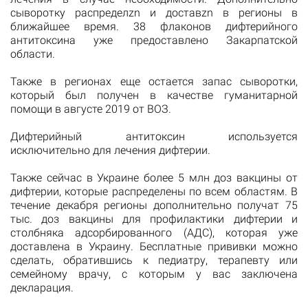
сыворотку распределzn и доставzn в регионы в
ближайшее время. 38 флаконов дифтерийного
антитоксина уже предоставлено Закарпатской
области.
Также в регионах еще остается запас сыворотки,
который был получен в качестве гуманитарной
помощи в августе 2019 от ВОЗ.
Дифтерийный антитоксин используется
исключительно для лечения дифтерии.
Также сейчас в Украине более 5 млн доз вакцины от
дифтерии, которые распределены по всем областям. В
течение декабря регионы дополнительно получат 75
тыс. доз вакцины для профилактики дифтерии и
столбняка адсорбированного (АДС), которая уже
доставлена ​​в Украину. Бесплатные прививки можно
сделать, обратившись к педиатру, терапевту или
семейному врачу, с которым у вас заключена
декларация.