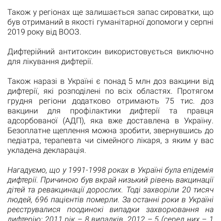
Також у регіонах ще залишається запас сироватки, що
був отриманий в якості гуманітарної допомоги у серпні
2019 року від ВООЗ.
Дифтерійний антитоксин використовується виключно
для лікування дифтерії.
Також наразі в Україні є понад 5 млн доз вакцини від
дифтерії, які розподілені по всіх областях. Протягом
грудня регіони додатково отримають 75 тис. доз
вакцини для профілактики дифтерії та правця
адсорбованої (АДП), яка вже доставлена в Україну.
Безоплатне щеплення можна зробити, звернувшись до
педіатра, терапевта чи сімейного лікаря, з яким у вас
укладена декларація.
Нагадуємо, що у 1991-1998 роках в Україні була епідемія
дифтерії. Причиною був вкрай низький рівень вакцинації
дітей та ревакцинації дорослих. Тоді захворіли 20 тисяч
людей, 696 пацієнтів померли. За останні роки в Україні
реєструвалися поодинокі випадки захворювання на
дифтерію: 2011 рік – 8 випадків, 2012 – 5 (серед них – 1