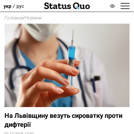
укр
рус
Головна
/
Новини
На Львівщину везуть сироватку проти
дифтерії
02.12.2019, 12:02