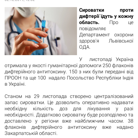
Cироватки проти
дифтерії їдуть у кожну
область.
Про це
повідомляє
Департамент охорони
здоров'я Львівської
ОДА.
У листопаді Україна
отримала у якості гуманітарної допомоги 250 флаконів
дифтерійного антитоксину. 150 з них були передані від
ПРООН та ще 100 надало Посольство Республіки Індія
в Україні.
Станом на 29 листопада створено централізований
запас сироватки. Це дозволить оперативно надавати
необхідну кількість доз для лікування у разі
необхідності. Додатково сироватку буде розподілено та
доставлено у регіони вже найближчим часом. 38
флаконів дифтерійного антитоксину вже надано
Закарпатській області.