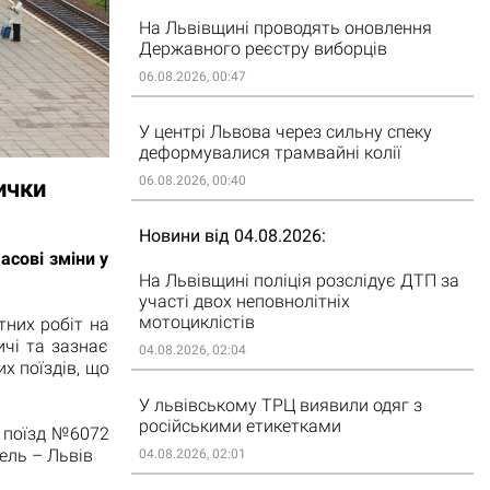
На Львівщині проводять оновлення
Державного реєстру виборців
06.08.2026, 00:47
У центрі Львова через сильну спеку
деформувалися трамвайні колії
06.08.2026, 00:40
ички
Новини від 04.08.2026
асові зміни у
На Львівщині поліція розслідує ДТП за
участі двох неповнолітніх
мотоциклістів
тних робіт на
ичі та зазнає
04.08.2026, 02:04
х поїздів, що
У львівському ТРЦ виявили одяг з
російськими етикетками
е поїзд №6072
ель – Львів
04.08.2026, 02:01