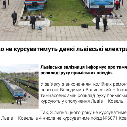
о не курсуватимуть деякі львівські електр
Львівська залізниця інформує про тимч
розкладі руху приміських поїздів.
У зв`язку з виконанням колійних ремон
перегоні Володимир Волинський – Іван
тимчасових змін розклад руху приміськи
курсують у сполучення Львів – Ковель.
Так, 3 липня цього року не курсуватим
Львів – Ковель, а 4 числа не курсуватиме поїзд №6071 Ков