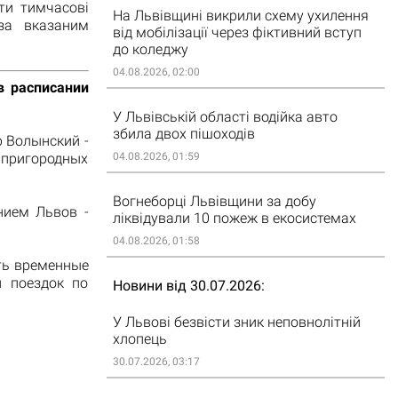
ти тимчасові
На Львівщині викрили схему ухилення
 за вказаним
від мобілізації через фіктивний вступ
до коледжу
04.08.2026, 02:00
в расписании
У Львівській області водійка авто
збила двох пішоходів
 Волынский -
 пригородных
04.08.2026, 01:59
Вогнеборці Львівщини за добу
нием Львов -
ліквідували 10 пожеж в екосистемах
04.08.2026, 01:58
ть временные
и поездок по
Новини від 30.07.2026
У Львові безвісти зник неповнолітній
хлопець
30.07.2026, 03:17