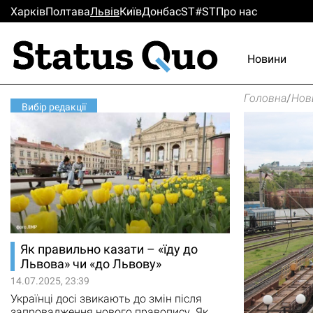
Харків
Полтава
Львiв
Киïв
Донбас
ST#ST
Про нас
Новини
Головна
/
Нов
Вибір редакції
Як правильно казати – «їду до
Львова» чи «до Львову»
14.07.2025, 23:39
Українці досі звикають до змін після
запровадження нового правопису. Як