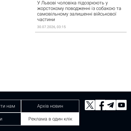
У Львові чоловіка підозрюють у
жорстокому поводженні із собакою та
самовільному залишенні військової
частини
30.07.2026, 03:15
ти нам
Архів новин
и
Реклама в один клік