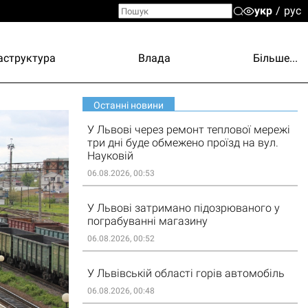
укр
рус
аструктура
Влада
Більше...
Останні новини
У Львові через ремонт теплової мережі
три дні буде обмежено проїзд на вул.
Науковій
06.08.2026, 00:53
У Львові затримано підозрюваного у
пограбуванні магазину
06.08.2026, 00:52
У Львівській області горів автомобіль
06.08.2026, 00:48