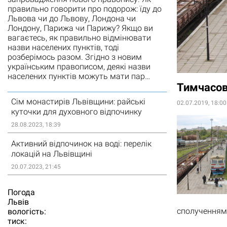
правильно говорити про подорож: їду до
Львова чи до Львову, Лондона чи
Лондону, Парижа чи Парижу? Якщо ви
вагаєтесь, як правильно відмінювати
назви населених пунктів, тоді
розберімось разом. Згідно з новим
українським правописом, деякі назви
населених пунктів можуть мати пар…
Тимчасов
Сім монастирів Львівщини: райські
02.07.2019, 18:00
куточки для духовного відпочинку
28.08.2023, 18:39
Активний відпочинок на воді: перелік
локацій на Львівщині
20.07.2023, 21:45
Погода
Львiв
сполученням 
вологість:
тиск: