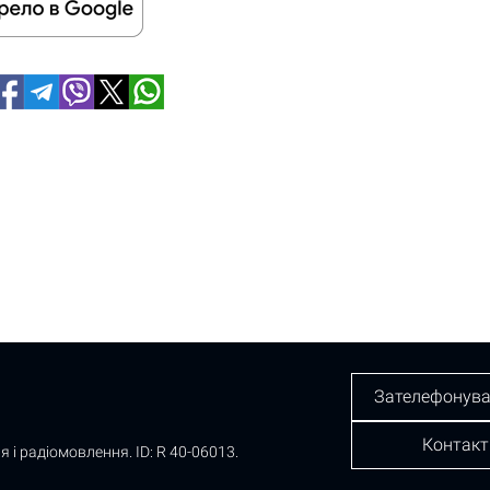
Зателефонува
Контакт
я і радіомовлення.
ID: R 40-06013.