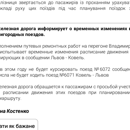
алізниця звертається до пасажирів із проханням урахува
кладі руху цих поїздів під час планування поїздок
елезная дорога информирует о временных изменениях 
игородных поездов.
ыполнением путевых ремонтных работ на перегоне Владимир
 испытывает временные изменения расписание движения
сирующих в сообщении Львов - Ковель.
 в этом году не будет курсировать поезд №6072 сообще
числа не будет ходить поезд №6071 Ковель - Львов
елезная дорога обращается к пассажирам с просьбой учес
 расписании движения этих поездов при планировани
маршруту.
на Костенко